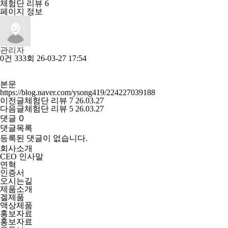
체험단 리뷰 6
페이지 정보
관리자
0건
333회
26-03-27 17:54
본문
https://blog.naver.com/ysong419/224227039188
이전글
체험단 리뷰 7
26.03.27
다음글
체험단 리뷰 5
26.03.27
댓글
0
댓글목록
등록된 댓글이 없습니다.
회사소개
CEO 인사말
연혁
인증서
오시는길
제품소개
겔제품
액상제품
홍보자료
홍보자료