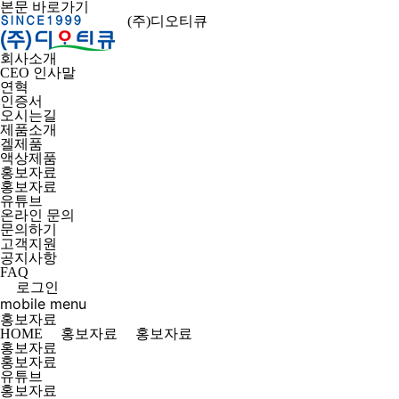
본문 바로가기
(주)디오티큐
회사소개
CEO 인사말
연혁
인증서
오시는길
제품소개
겔제품
액상제품
홍보자료
홍보자료
유튜브
온라인 문의
문의하기
고객지원
공지사항
FAQ
로그인
mobile menu
홍보자료
HOME
홍보자료
홍보자료
홍보자료
홍보자료
유튜브
홍보자료