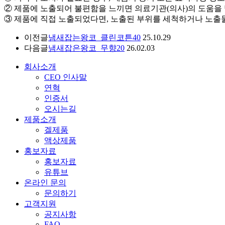
② 제품에 노출되어 불편함을 느끼면 의료기관(의사)의 도움을
③ 제품에 직접 노출되었다면, 노출된 부위를 세척하거나 노출
이전글
냄새잡는왕코_클린코튼40
25.10.29
다음글
냄새잡은왕코_무향20
26.02.03
회사소개
CEO 인사말
연혁
인증서
오시는길
제품소개
겔제품
액상제품
홍보자료
홍보자료
유튜브
온라인 문의
문의하기
고객지원
공지사항
FAQ