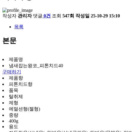
작성자
관리자
댓글
0건
조회
547회
작성일
25-10-29 15:10
목록
본문
제품명
냄새잡는왕코_피톤치드40
구매하기
제품향
피톤치드향
품목
탈취제
제형
에멀션형(젤형)
중량
400g
용도